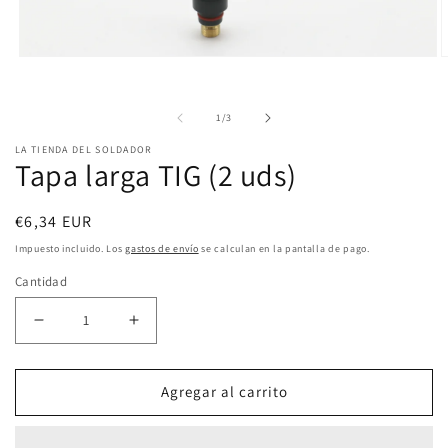
Abrir
A
elemento
e
de
1
/
3
multimedia
m
1
2
LA TIENDA DEL SOLDADOR
Tapa larga TIG (2 uds)
en
e
una
u
Precio
€6,34 EUR
ventana
v
habitual
Impuesto incluido. Los
gastos de envío
se calculan en la pantalla de pago.
modal
m
Cantidad
Reducir
Aumentar
cantidad
cantidad
Agregar al carrito
para
para
Tapa
Tapa