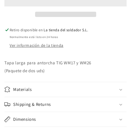
larga
larga
TIG
TIG
(2
(2
Retiro disponible en
La tienda del soldador S.L.
uds)
uds)
Normalmente está listo en 24 horas
Ver información de la tienda
Tapa larga para antorcha TIG WM17 y WM26
(Paquete de dos uds)
Materials
Shipping & Returns
Dimensions