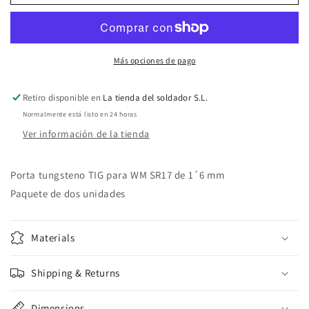
Porta
Porta
tungsteno
tungsteno
TIG
TIG
Más opciones de pago
1
1
Retiro disponible en
La tienda del soldador S.L.
´6
´6
Normalmente está listo en 24 horas
mm
mm
Ver información de la tienda
(2
(2
uds)
uds)
Porta tungsteno TIG para WM SR17 de 1´6 mm
Paquete de dos unidades
Materials
Shipping & Returns
Dimensions