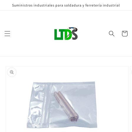
Ir
Suministros industriales para soldadura y ferretería industrial
directamente
al contenido
Carrito
Ir
directamente
a la
información
del producto