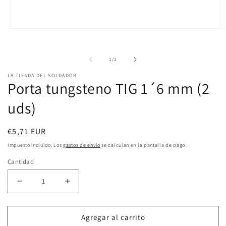
Abrir
A
elemento
e
de
1
/
2
multimedia
m
1
2
LA TIENDA DEL SOLDADOR
Porta tungsteno TIG 1´6 mm (2
en
e
uds)
una
u
ventana
v
modal
m
Precio
€5,71 EUR
habitual
Impuesto incluido. Los
gastos de envío
se calculan en la pantalla de pago.
Cantidad
Reducir
Aumentar
cantidad
cantidad
Agregar al carrito
para
para