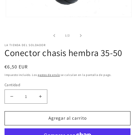
Abrir
elemento
de
1
/
2
multimedia
1
LA TIENDA DEL SOLDADOR
Conector chasis hembra 35-50
en
una
Precio
€6,50 EUR
ventana
habitual
Impuesto incluido. Los
gastos de envío
se calculan en la pantalla de pago.
modal
Cantidad
Reducir
Aumentar
cantidad
cantidad
Agregar al carrito
para
para
Conector
Conector