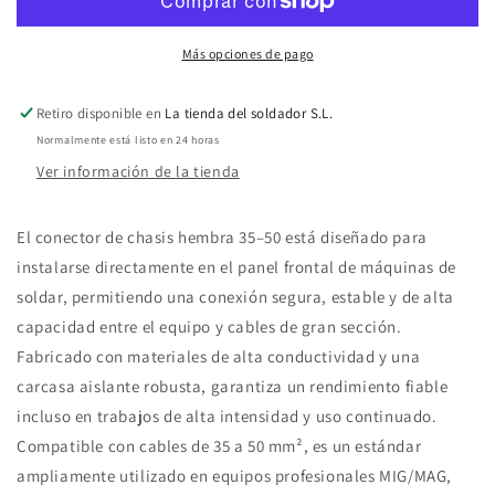
chasis
chasis
hembra
hembra
Más opciones de pago
35-
35-
Retiro disponible en
La tienda del soldador S.L.
50
50
Normalmente está listo en 24 horas
Ver información de la tienda
El conector de chasis hembra 35–50 está diseñado para
instalarse directamente en el panel frontal de máquinas de
soldar, permitiendo una conexión segura, estable y de alta
capacidad entre el equipo y cables de gran sección.
Fabricado con materiales de alta conductividad y una
carcasa aislante robusta, garantiza un rendimiento fiable
incluso en trabajos de alta intensidad y uso continuado.
Compatible con cables de 35 a 50 mm², es un estándar
ampliamente utilizado en equipos profesionales MIG/MAG,