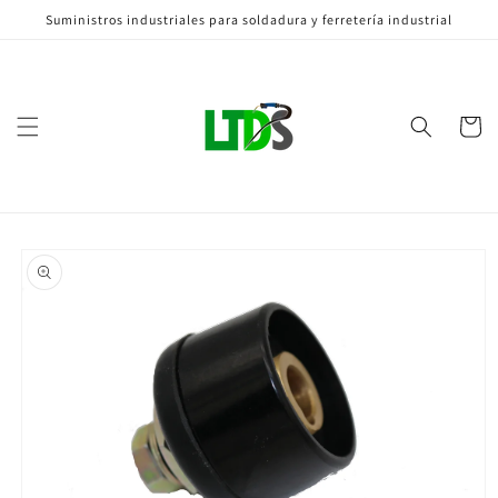
Ir
Suministros industriales para soldadura y ferretería industrial
directamente
al contenido
Carrito
Ir
directamente
a la
información
del producto