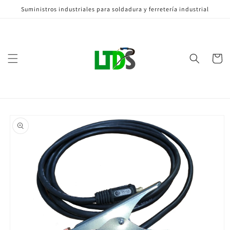
Ir
Suministros industriales para soldadura y ferretería industrial
directamente
al contenido
Carrito
Ir
directamente
a la
información
del producto