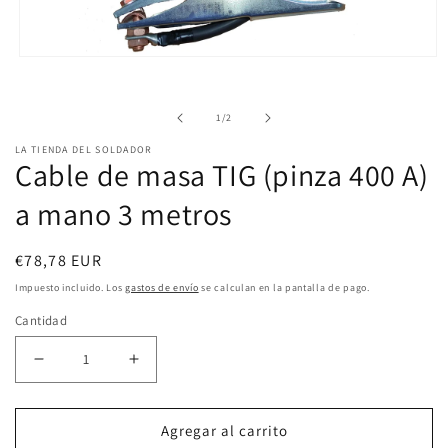
Abrir
elemento
de
1
/
2
multimedia
1
LA TIENDA DEL SOLDADOR
Cable de masa TIG (pinza 400 A)
en
a mano 3 metros
una
ventana
modal
Precio
€78,78 EUR
habitual
Impuesto incluido. Los
gastos de envío
se calculan en la pantalla de pago.
Cantidad
Reducir
Aumentar
cantidad
cantidad
Agregar al carrito
para
para