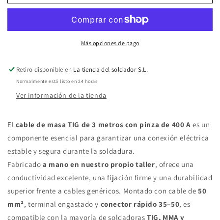
Cable
Cable
de
de
masa
masa
Más opciones de pago
TIG
TIG
Retiro disponible en
La tienda del soldador S.L.
(pinza
(pinza
Normalmente está listo en 24 horas
400
400
Ver información de la tienda
A)
A)
a
a
El
cable de masa TIG de 3 metros con pinza de 400 A
es un
mano
mano
componente esencial para garantizar una conexión eléctrica
estable y segura durante la soldadura.
3
3
Fabricado
a mano en nuestro propio taller
, ofrece una
metros
metros
conductividad excelente, una fijación firme y una durabilidad
superior frente a cables genéricos. Montado con cable de
50
mm²
, terminal engastado y
conector rápido 35–50
, es
compatible con la mayoría de soldadoras
TIG, MMA y