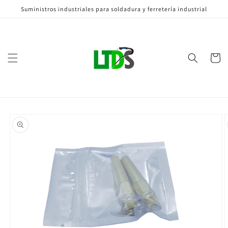
Ir
Suministros industriales para soldadura y ferretería industrial
directamente
al contenido
Carrito
Ir
directamente
a la
información
del producto