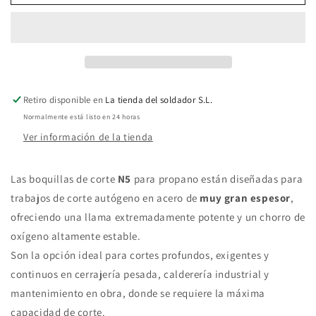
Boquilla
Boquilla
de
de
corte
corte
N5
N5
Retiro disponible en
La tienda del soldador S.L.
propano
propano
Normalmente está listo en 24 horas
(2
(2
Ver información de la tienda
uds)
uds)
Las boquillas de corte
N5
para propano están diseñadas para
trabajos de corte autógeno en acero de
muy gran espesor
,
ofreciendo una llama extremadamente potente y un chorro de
oxígeno altamente estable.
Son la opción ideal para cortes profundos, exigentes y
continuos en cerrajería pesada, calderería industrial y
mantenimiento en obra, donde se requiere la máxima
capacidad de corte.