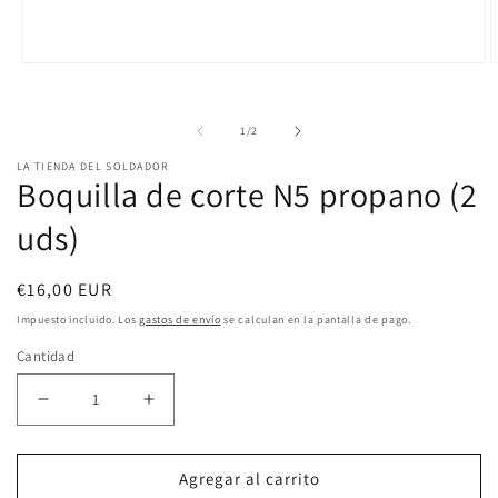
Abrir
A
elemento
e
de
1
/
2
multimedia
m
1
2
LA TIENDA DEL SOLDADOR
Boquilla de corte N5 propano (2
en
e
uds)
una
u
ventana
v
modal
m
Precio
€16,00 EUR
habitual
Impuesto incluido. Los
gastos de envío
se calculan en la pantalla de pago.
Cantidad
Reducir
Aumentar
cantidad
cantidad
Agregar al carrito
para
para