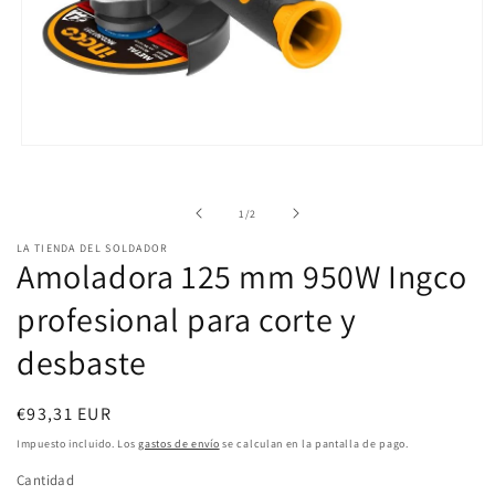
Abrir
elemento
de
1
/
2
multimedia
1
LA TIENDA DEL SOLDADOR
Amoladora 125 mm 950W Ingco
en
profesional para corte y
una
ventana
desbaste
modal
Precio
€93,31 EUR
habitual
Impuesto incluido. Los
gastos de envío
se calculan en la pantalla de pago.
Cantidad