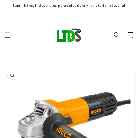
Ir
Suministros industriales para soldadura y ferretería industrial
directamente
al contenido
Carrito
Ir
directamente
a la
información
del producto