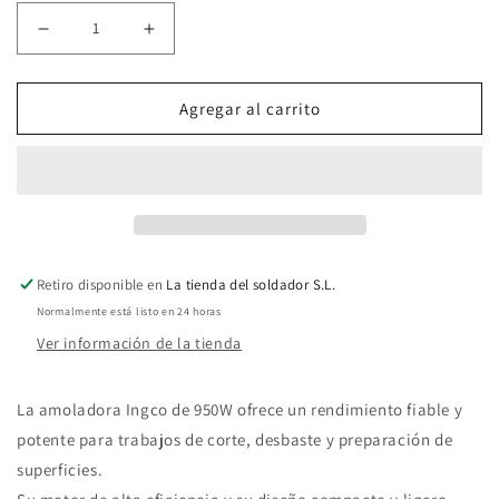
Reducir
Aumentar
cantidad
cantidad
Agregar al carrito
para
para
Amoladora
Amoladora
125
125
mm
mm
950W
950W
Retiro disponible en
La tienda del soldador S.L.
Ingco
Ingco
Normalmente está listo en 24 horas
profesional
profesional
Ver información de la tienda
para
para
corte
corte
La amoladora Ingco de 950W ofrece un rendimiento fiable y
y
y
potente para trabajos de corte, desbaste y preparación de
superficies.
desbaste
desbaste