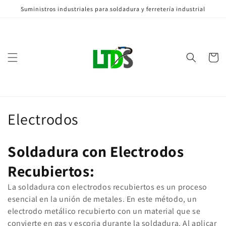
Ir
Suministros industriales para soldadura y ferretería industrial
directamente
al contenido
Carrito
C
Electrodos
o
Soldadura con Electrodos
l
Recubiertos:
e
La soldadura con electrodos recubiertos es un proceso
c
esencial en la unión de metales. En este método, un
electrodo metálico recubierto con un material que se
c
convierte en gas y escoria durante la soldadura. Al aplicar